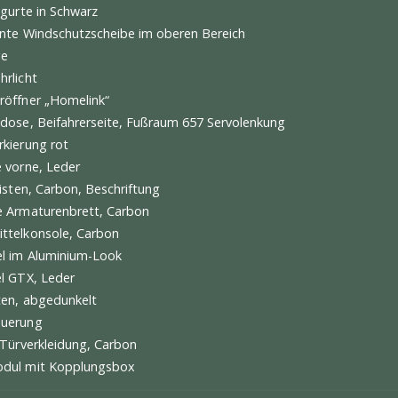
lensitz 918 Spyder links
alensitz 918 Spyder rechts
amikbremsen (PCCB)
terachslenkung
tfunktion Vorderachse
ktrische Dämpferregelung „PASM“
fendruckkontrolle
ang-GT-Sportschaltgetriebe
gungssensor
enspiegel im Sportdesign
bstahlsicherung
erheitsgurte in Schwarz
rk getönte Windschutzscheibe im oberen Bereich
maanlage
-Tagfahrlicht
agentoröffner „Homelink“