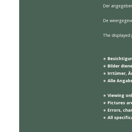
621 12-
886 12-
983 Sit
X69 Eins
XGB Zie
XHM Kla
XYB Tan
306 Sch
XXP Rüc
QH1 Spr
XWC Zie
9ZC Tel
Der ang
De weer