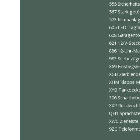
373 Scha
374 Sch
450 Ker
470 Hin
474 Lif
475 Ele
482 Rei
486 6-G
521 Nei
529 Auß
534 Die
555 Sich
567 Sta
573 Kli
605 LED
608 Gar