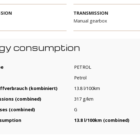
AGE
POWER
2
375 kW
 ADMISSION
TRANSMISSION
12
Manual gearbox
nergy consumption
ive type
PETROL
el
Petrol
aftstoffverbrauch (kombiniert)
13.8 l/100km