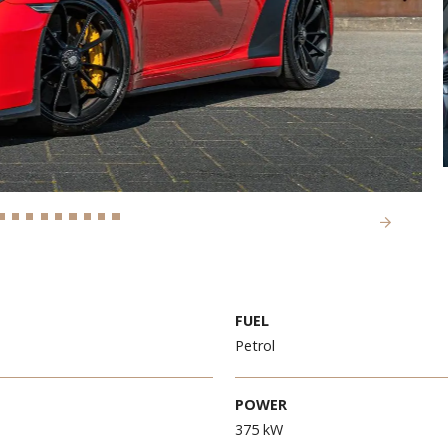
R
FUEL
hrot
Petrol