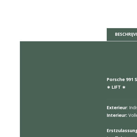
CO
CO
Fu
BES
Porsch