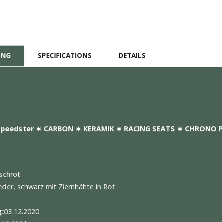
2 emissions (combined)
317 g/km
2 classes (combined)
G
el consumption
13.8 l/100km (c
CHRIJVING
SPECIFICATIONS
DETAILS
e 991 Speedster ∗ CARBON ∗ KERAMIK ∗ RACING SEAT