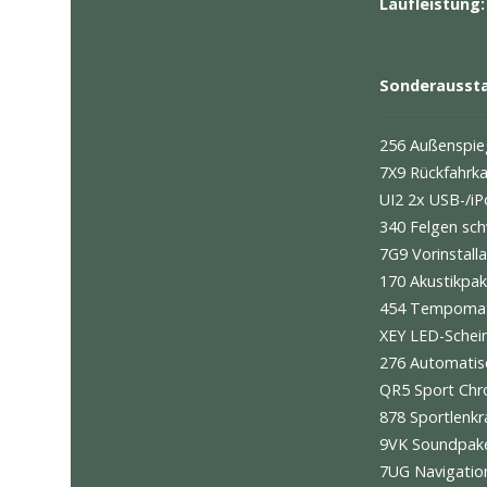
∗ LIFT
Exterie
Interieu
Erstzul
Lauflei
Sonder
256 Auß
7X9 Rüc
UI2 2x 
340 Felg