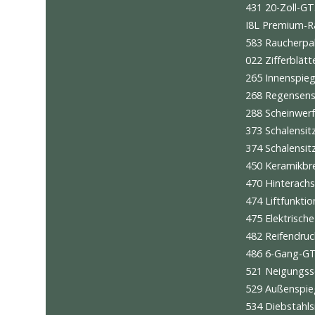
7G9 Vor
170 Aku
454 Te
XEY LED
276 Aut
QR5 Spo
878 Spo
9VK Sou
7UG Nav
431 20-
I8L Pre
583 Rau
022 Zif
265 Inn
268 Reg
288 Sch