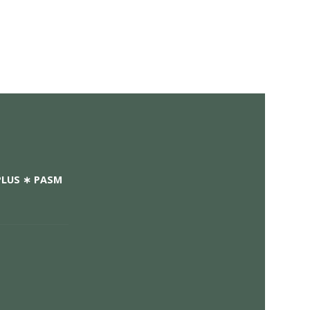
ombined)
S ∗ CHRONO PLUS ∗ PASM