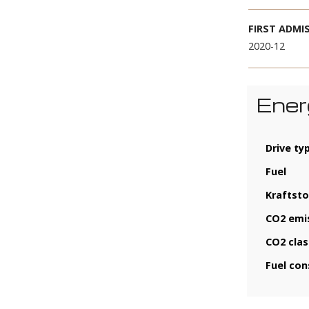
MILE
16,03
FIRST
2020-
E
Dr
Fu
Kr