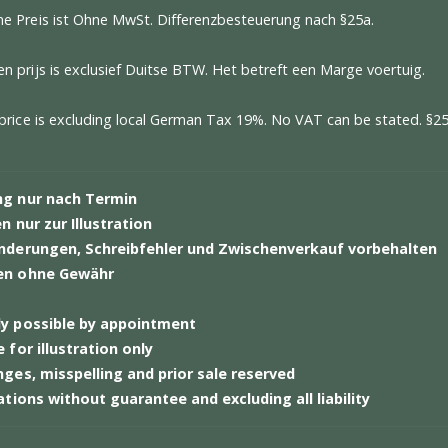
V-Steckdose, Beifahrerseite, Fußraum 657 Servolenkung
Uhr-Markierung rot
zbezüge vorne, Leder
tiegsleisten, Carbon, Beschriftung
rblende Armaturenbrett, Carbon
ppe Mittelkonsole, Carbon
kdeckel im Aluminium-Look
althebel GTX, Leder
kleuchten, abgedunkelt
achsteuerung
rleiste Türverkleidung, Carbon
efonmodul mit Kopplungsbox
egebene Preis ist Ohne MwSt. Differenzbesteuerung nach §2
gegeven prijs is exclusief Duitse BTW. Het betreft een Marge