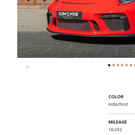
Previous
COLO
indisc