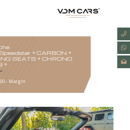
Porsche
911 Speedster * CARBON *
RACING SEATS * CHRONO
PLUS *
€ 329,900.- Margin