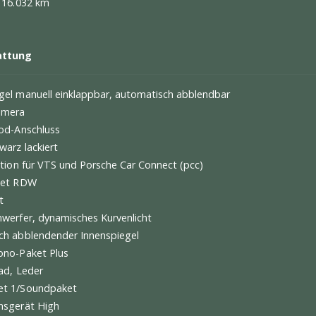
 ∗
ur
: Indischrot
r:
Volleder, schwarz mit Ziernhähte in Rot
assung:
03.12.2020
stung:
16.032 km
ausstattung
enspiegel manuell einklappbar, automatisch abblendbar
kfahrkamera
USB-/iPod-Anschluss
en schwarz lackiert