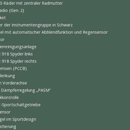
installation für VTS und Porsche Car Connect (pcc)
stikpaket RDW
mpomat
-Scheinwerfer, dynamisches Kurvenlicht
omatisch abblendender Innenspiegel
rt Chrono-Paket Plus
rtlenkrad, Leder
ndpaket 1/Soundpaket
igationsgerät High
Zoll-GT3-Räder mit zentraler Radmutter
mium-Radio (Gen. 2)
cherpaket
ferblätter der Instrumentengruppe in Schwarz
enspiegel mit automatischer Abblendfunktion und Regensens
ensensor
einwerferreinigungsanlage