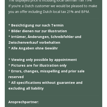
The displayed price is including local German Tax 19%
If you’re a Dutch customer we would be pleased to make
you an offer including Dutch local tax 21% and BPM.
*
Besichtigung nur nach Termin
*
Bilder dienen nur zur Illustration
*
Irrtümer, Änderungen, Schreibfehler und
Zwischenverkauf vorbehalten
*
Alle Angaben ohne Gewähr
*
Viewing only possible by appointment
*
Pictures are for illustration only
*
Errors, changes, misspelling and prior sale
reserved
*
All specifications without guarantee and
excluding all liability
Ansprechpartner: