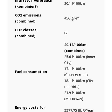
Kraftstoffverbrauch
20.1 l/100km
(kombiniert)
CO2 emissions
456 g/km
(combined)
CO2 classes
G
(combined)
20.1 l/100km
(combined)
25.6 l/100km (Inner
City)
17.1 l/100km
Fuel consumption
(Country road)
18.1 l/100km (City
outskirts)
21.9 l/100km
(Motorway)
Energy costs for
5577.75 EUR/Year