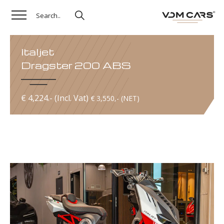
Italjet
Dragster 200 ABS
€ 4,224.- (Incl. Vat)
€ 3,550,- (NET)