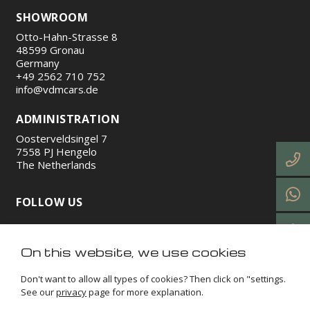
SHOWROOM
Otto-Hahn-Strasse 8
48599 Gronau
Germany
+49 2562 710 752
info@vdmcars.de
ADMINISTRATION
Oosterveldsingel 7
7558 PJ Hengelo
The Netherlands
FOLLOW US
https://www.instagram.com/vdmcars/
http://facebook.com/vdmcars/
https://www.linkedin.com/company/vdm-cars-gmb
https://www.tiktok.com/@vdmcars
On this website, we use cookies
Don't want to allow all types of cookies? Then click on "settings.
See our
privacy
page for more explanation.
VDM Cars © 2026
Terms and conditions
Privacy
Impressum
Cookies
Sitemap