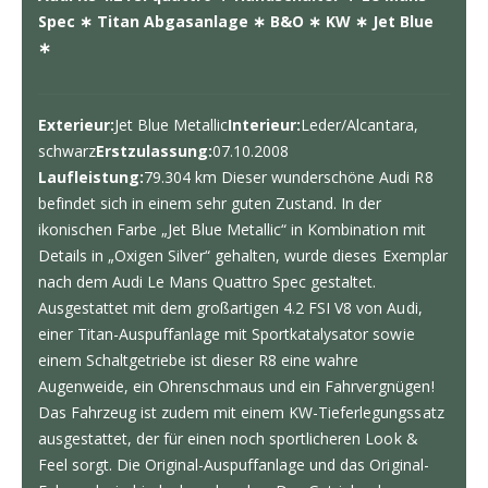
Spec ∗ Titan Abgasanlage ∗ B&O ∗ KW ∗ Jet Blue
∗
Exterieur:
Jet Blue Metallic
Interieur:
Leder/Alcantara,
schwarz
Erstzulassung:
07.10.2008
Laufleistung:
79.304 km
Dieser wunderschöne Audi R8
befindet sich in einem sehr guten Zustand. In der
ikonischen Farbe „Jet Blue Metallic“ in Kombination mit
Details in „Oxigen Silver“ gehalten, wurde dieses Exemplar
nach dem Audi Le Mans Quattro Spec gestaltet.
Ausgestattet mit dem großartigen 4.2 FSI V8 von Audi,
einer Titan-Auspuffanlage mit Sportkatalysator sowie
einem Schaltgetriebe ist dieser R8 eine wahre
Augenweide, ein Ohrenschmaus und ein Fahrvergnügen!
Das Fahrzeug ist zudem mit einem KW-Tieferlegungssatz
ausgestattet, der für einen noch sportlicheren Look &
Feel sorgt. Die Original-Auspuffanlage und das Original-