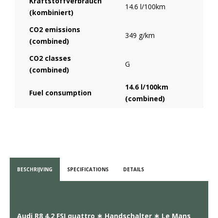
Kraftstoffverbrauch
14.6 l/100km
(kombiniert)
CO2 emissions
349 g/km
(combined)
CO2 classes
G
(combined)
14.6 l/100km
Fuel consumption
(combined)
BESCHRIJVING
SPECIFICATIONS
DETAILS
Audi R8 4.2 FSI quattro ∗ Handschalter ∗ Le Mans